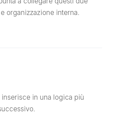
 punta a collegare questi due
 e organizzazione interna.
i inserisce in una logica più
 successivo.