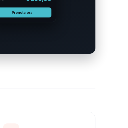
€ 280,00
le
Prenota ora