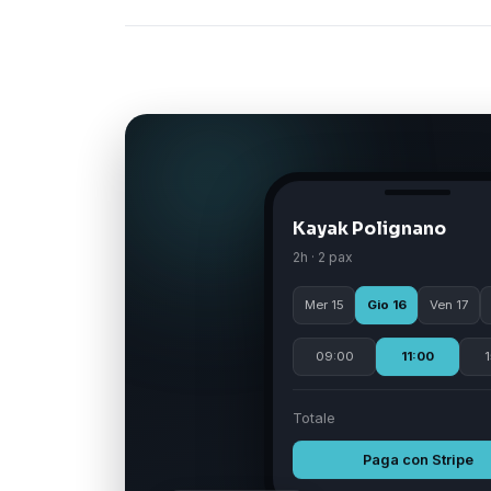
Kayak Polignano
2h · 2 pax
Mer 15
Gio 16
Ven 17
09:00
11:00
1
Totale
Paga con Stripe