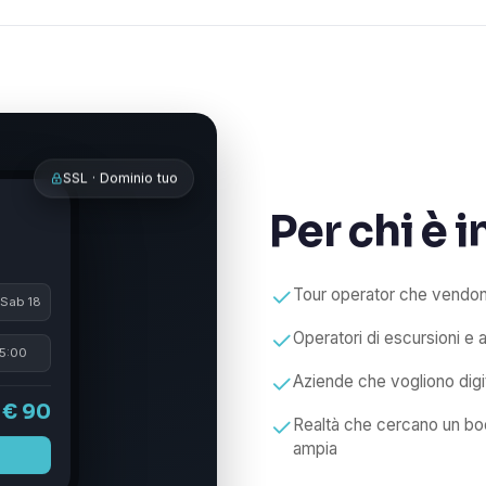
SSL · Dominio tuo
Per chi è 
Tour operator che vendono
Sab 18
Operatori di escursioni e a
5:00
Aziende che vogliono digi
€ 90
Realtà che cercano un boo
ampia