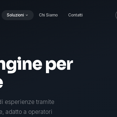
Soluzioni
Chi Siamo
Contatti
ngine per
e
di esperienze tramite
, adatto a operatori