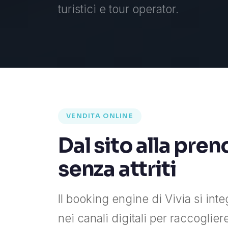
turistici e tour operator.
VENDITA ONLINE
Dal sito alla pre
senza attriti
Il booking engine di Vivia si inte
nei canali digitali per raccoglier