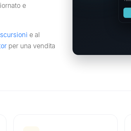
Tota
iornato e
escursioni
e al
tor
per una vendita