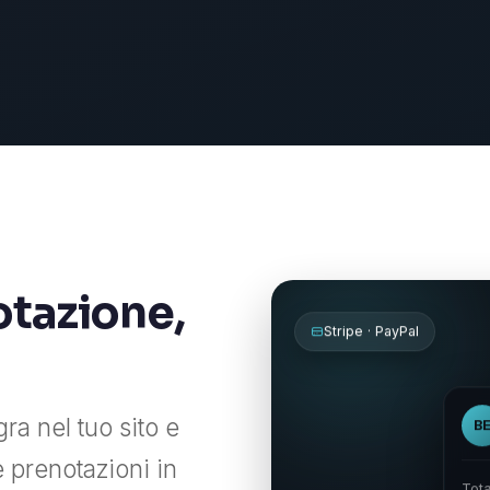
notazione,
Stripe · PayPal
gra nel tuo sito e
B
e prenotazioni in